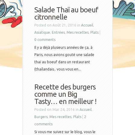
Salade Thaï au boeuf
citronnelle
Posted on Août 21, 2016 in
Accueil
,
Asiatique
,
Entrées
,
Mes recettes
,
Plats
|
0 comments
Il y a déjà plusieurs années de ça, à
Paris, nous avions gouté une salade
thaï au boeuf dans un restaurant
(thaïlandais.. vous vous en...
Recette des burgers
comme un Big
Tasty… en meilleur !
Posted on Mar 24, 2016 in
Accueil
,
Burgers
,
Mes recettes
,
Plats
|
2
comments
Si vous me suivez sur le blog, vous le