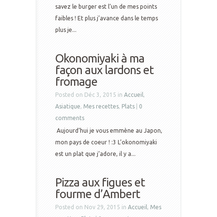
savez le burger est l’un de mes points
faibles ! Et plus j’avance dans le temps
plus je...
Okonomiyaki à ma
façon aux lardons et
fromage
Posted on Déc 3, 2015 in
Accueil
,
Asiatique
,
Mes recettes
,
Plats
|
0
comments
Aujourd’hui je vous emmène au Japon,
mon pays de coeur ! :3 L’okonomiyaki
est un plat que j’adore, il y a...
Pizza aux figues et
fourme d’Ambert
Posted on Nov 29, 2015 in
Accueil
,
Mes