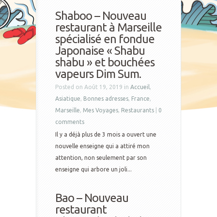
Shaboo – Nouveau
restaurant à Marseille
spécialisé en fondue
Japonaise « Shabu
shabu » et bouchées
vapeurs Dim Sum.
Posted on Août 19, 2019 in
Accueil
,
Asiatique
,
Bonnes adresses
,
France
,
Marseille
,
Mes Voyages
,
Restaurants
|
0
comments
Il y a déjà plus de 3 mois a ouvert une
nouvelle enseigne qui a attiré mon
attention, non seulement par son
enseigne qui arbore un joli...
Bao – Nouveau
restaurant