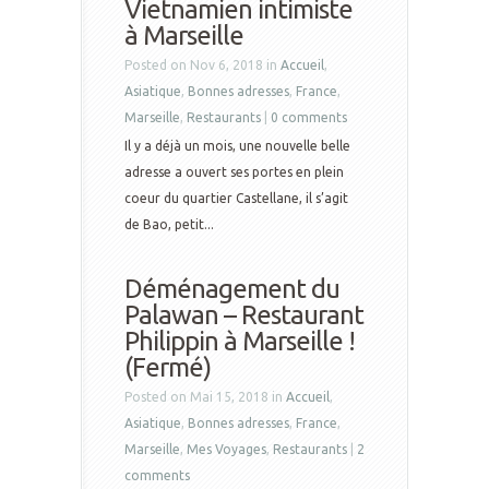
Vietnamien intimiste
à Marseille
Posted on Nov 6, 2018 in
Accueil
,
Asiatique
,
Bonnes adresses
,
France
,
Marseille
,
Restaurants
|
0 comments
Il y a déjà un mois, une nouvelle belle
adresse a ouvert ses portes en plein
coeur du quartier Castellane, il s’agit
de Bao, petit...
Déménagement du
Palawan – Restaurant
Philippin à Marseille !
(Fermé)
Posted on Mai 15, 2018 in
Accueil
,
Asiatique
,
Bonnes adresses
,
France
,
Marseille
,
Mes Voyages
,
Restaurants
|
2
comments