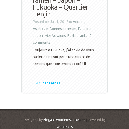
ramen – Japon –
Fukuoka – Quartier
Tenjin
Posted on Juil 1, 2017 in
Accueil
,
Asiatique
,
Bonnes adresses
,
Fukuoka
,
Japon
,
Mes Voyages
,
Restaurants
|
0
comments
Toujours à Fukuoka, j’ai envie de vous
parler d’un tout petit restaurant de
ramens que nous avons adoré ! Il...
« Older Entries
Designed by
Elegant WordPress Themes
| Powered by
WordPress