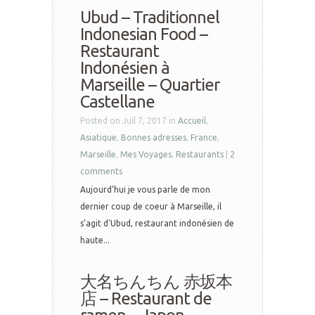
Ubud – Traditionnel
Indonesian Food –
Restaurant
Indonésien à
Marseille – Quartier
Castellane
Posted on Juil 7, 2017 in
Accueil
,
Asiatique
,
Bonnes adresses
,
France
,
Marseille
,
Mes Voyages
,
Restaurants
|
2
comments
Aujourd’hui je vous parle de mon
dernier coup de coeur à Marseille, il
s’agit d’Ubud, restaurant indonésien de
haute...
大名ちんちん 赤坂本
店 – Restaurant de