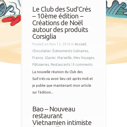
Le Club des Sud’Crés
– 10ème édition –
Créations de Noël
autour des produits
Corsiglia
Posted on Nov 12, 2018 in
Accueil
,
Chocolatier
,
Évènements Culinaires
,
France
,
Glacier
,
Marseille
,
Mes Voyages
,
Pâtisseries
,
Restaurants
|
0 comments
La nouvelle réunion du Club des
Sud’crés va avoir lieu cet après midi et
je publie que maintenant mon article
sur l’édition...
Bao – Nouveau
restaurant
Vietnamien intimiste