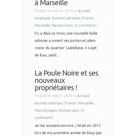
à Marseille
Posted on Nov 6, 2018 in
Accueil
,
Asiatique
,
Bonnes adresses
,
France
,
Marseille
,
Restaurants
|
0 comments
Il y a déjà un mois, une nouvelle belle
adresse a ouvert ses portes en plein
coeur du quartier Castellane, il s’agit
de Bao, petit...
La Poule Noire et ses
nouveaux
propriétaires !
Posted on Sep 3, 2018 in
Accueil
,
Bonnes adresses
,
France
,
Marseille
,
Mes Voyages
,
Restaurants
|
0
comments
Je me souviens encore, c’était en 2013
lors de ma première année de blog que