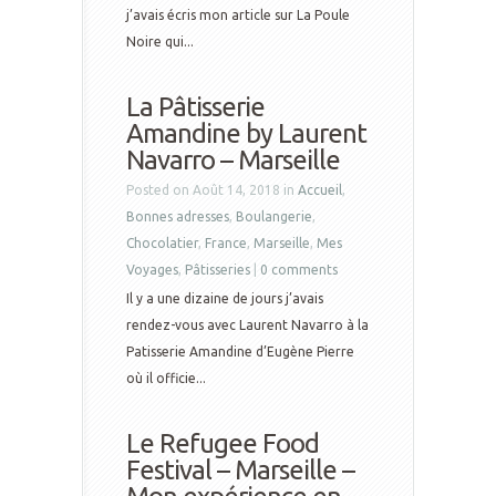
j’avais écris mon article sur La Poule
Noire qui...
La Pâtisserie
Amandine by Laurent
Navarro – Marseille
Posted on Août 14, 2018 in
Accueil
,
Bonnes adresses
,
Boulangerie
,
Chocolatier
,
France
,
Marseille
,
Mes
Voyages
,
Pâtisseries
|
0 comments
Il y a une dizaine de jours j’avais
rendez-vous avec Laurent Navarro à la
Patisserie Amandine d’Eugène Pierre
où il officie...
Le Refugee Food
Festival – Marseille –