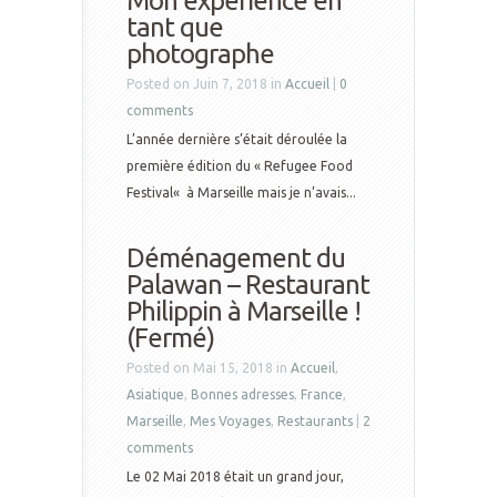
Mon expérience en
tant que
photographe
Posted on Juin 7, 2018 in
Accueil
|
0
comments
L’année dernière s’était déroulée la
première édition du « Refugee Food
Festival« à Marseille mais je n’avais...
Déménagement du
Palawan – Restaurant
Philippin à Marseille !
(Fermé)
Posted on Mai 15, 2018 in
Accueil
,
Asiatique
,
Bonnes adresses
,
France
,
Marseille
,
Mes Voyages
,
Restaurants
|
2
comments
Le 02 Mai 2018 était un grand jour,