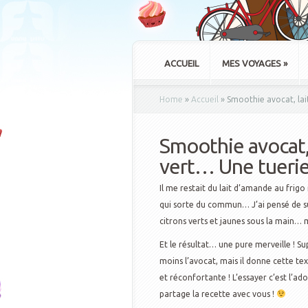
ACCUEIL
MES VOYAGES
»
Home
»
Accueil
»
Smoothie avocat, lai
Smoothie avocat, 
vert… Une tuerie
Il me restait du lait d’amande au frigo
qui sorte du commun… J’ai pensé de sui
citrons verts et jaunes sous la main… m
Et le résultat… une pure merveille ! S
moins l’avocat, mais il donne cette 
et réconfortante ! L’essayer c’est l’adop
partage la recette avec vous !