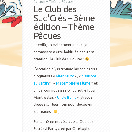
édition – Thème Pâques
Le Club des
Sud’Crés – 3ème
édition – Thème
Pâques
Et voilà, un évènement auquel je
commence à être habituée depuis sa
création : le Club des Sud’Crés !
L’occasion d’y retrouver les copinettes
blogueuses «
Alter Gusto
« , «
4 saisons
au Jardin
« , «
Mademoiselle Plume
» et
un garçon nous a rejoint : notre futur
Montréalais «
Uncle Ben’s
» (cliquez
cliquez sur leur nom pour découvrir
leur pages !
)
Sur le même modèle que le Club des
Sucrés à Paris, créé par Christophe