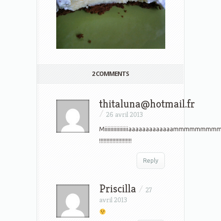
2 COMMENTS
thitaluna@hotmail.fr
/
26 avril 2013
Miiiiiiiiiiiiiiiiaaaaaaaaaaaaammmmmmmm
!!!!!!!!!!!!!!!!!!!!!!
Reply
Priscilla
/
27
avril 2013